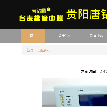
首页
关于我们
新闻中心
首页
设备展示
发布时间：2017-