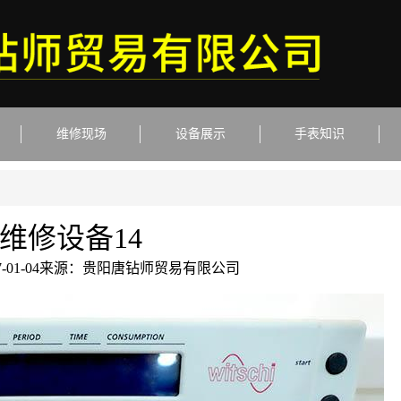
维修现场
设备展示
手表知识
维修设备14
01-04
来源：贵阳唐钻师贸易有限公司