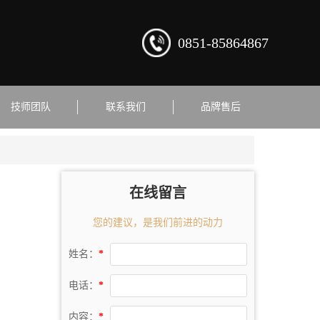
0851-85864867
技师团队
联系我们
品牌售后
维修设备28
在线留言
您的建议，是我们前进的动力
姓名：
*
维修设备44
电话：
*
内容：
*